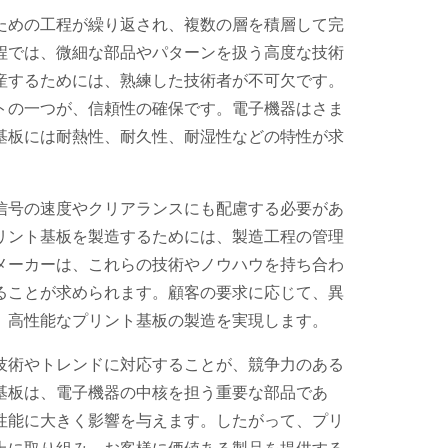
ための工程が繰り返され、複数の層を積層して完
程では、微細な部品やパターンを扱う高度な技術
産するためには、熟練した技術者が不可欠です。
トの一つが、信頼性の確保です。電子機器はさま
基板には耐熱性、耐久性、耐湿性などの特性が求
信号の速度やクリアランスにも配慮する必要があ
リント基板を製造するためには、製造工程の管理
メーカーは、これらの技術やノウハウを持ち合わ
ることが求められます。顧客の要求に応じて、異
、高性能なプリント基板の製造を実現します。
技術やトレンドに対応することが、競争力のある
基板は、電子機器の中核を担う重要な部品であ
性能に大きく影響を与えます。したがって、プリ
上に取り組み、お客様に価値ある製品を提供する