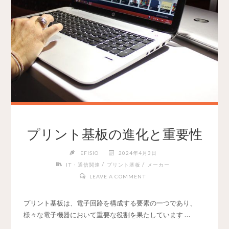
プリント基板の進化と重要性
EFISIO
2024年4月3日
/
/
IT・通信関連
プリント基板
メーカー
LEAVE A COMMENT
プリント基板は、電子回路を構成する要素の一つであり、
様々な電子機器において重要な役割を果たしています …