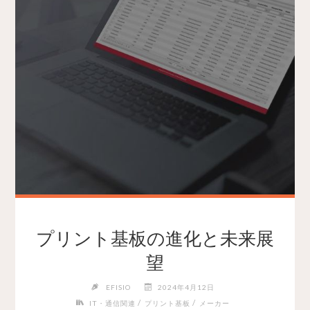
プリント基板の進化と未来展
望
EFISIO
2024年4月12日
/
/
IT・通信関連
プリント基板
メーカー