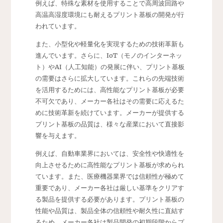
例えば、特殊な素材を使用することで高周波回路や
高温高湿度環境にも耐えるプリント基板の開発が行
われています。
また、小型化や軽量化を実現するための技術革新も
進んでいます。さらに、IoT（モノのインターネッ
ト）やAI（人工知能）の発展に伴い、プリント基板
の需要はさらに拡大しています。これらの先端技術
を活用するためには、高性能なプリント基板が必要
不可欠であり、メーカー各社はその需要に応えるた
めに技術革新を続けています。メーカーが提供する
プリント基板の品質は、様々な産業において直接影
響を与えます。
例えば、自動車業界においては、安全性や快適性を
向上させるために高性能なプリント基板が求められ
ています。また、医療機器業界では信頼性が極めて
重要であり、メーカー各社は厳しい基準をクリアす
る製品を提供する必要があります。プリント基板の
性能や品質は、製品全体の信頼性や耐久性に直結す
るため、メーカー各社は製品開発の初期段階からプ