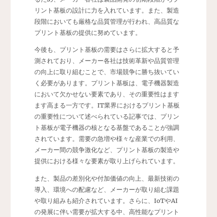
リント基板の設計に力を入れています。また、製造
段階においても厳格な品質管理が行われ、高品質な
プリント基板の提供に努めています。
今後も、プリント基板の需要はさらに拡大すると予
測されており、メーカー各社は技術革新や品質管理
の向上に取り組むことで、市場競争に勝ち抜いてい
く必要があります。プリント基板は、電子機器製造
において欠かせない要素であり、その重要性はます
ます高まる一方です。IT業界におけるプリント基板
の重要性について述べられている記事では、プリン
ト基板が電子機器の核となる基盤であることが強調
されています。需要の急増や様々な産業での利用、
メーカー間の競争激化など、プリント基板の製造や
提供における様々な要素が取り上げられています。
また、製品の差別化や付加価値の向上、最新技術の
導入、環境への配慮など、メーカーが取り組む課題
や取り組みも紹介されています。さらに、IoTやAI
の発展に伴い需要が拡大する中、高性能なプリント