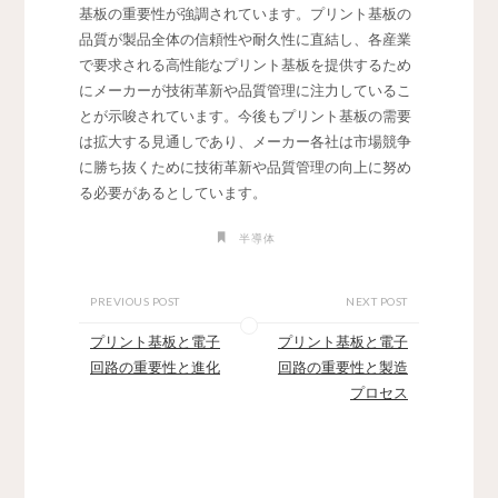
基板の重要性が強調されています。プリント基板の
品質が製品全体の信頼性や耐久性に直結し、各産業
で要求される高性能なプリント基板を提供するため
にメーカーが技術革新や品質管理に注力しているこ
とが示唆されています。今後もプリント基板の需要
は拡大する見通しであり、メーカー各社は市場競争
に勝ち抜くために技術革新や品質管理の向上に努め
る必要があるとしています。
半導体
PREVIOUS POST
NEXT POST
プリント基板と電子
プリント基板と電子
回路の重要性と進化
回路の重要性と製造
プロセス