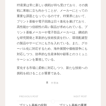
IT産業は常に新しい挑戦が待ち受けており、その挑
戦に果敢に立ち向かうことが、メーカーにとっての
重要な課題となっているのです。IT業界において、
プリント基板や電子回路は日々進化を遂げており、
高性能かつ信頼性の高い製品が求められている。プ
リント基板メーカーや電子部品メーカーは、継続的
な研究開発と革新的な技術投資を行い、環境配慮型
の製品やサービスにも力を入れている。また、グロ
ーバル化に対応するため、海外展開や価格競争にも
対応しつつ、効率的な生産体制や顧客とのコミュニ
ケーションを重視している。
変化する市場に柔軟に対応しつつ、新たな技術への
挑戦を続けることが重要である。
半導体
PREVIOUS POST
NEXT POST
プリント基板の役割
プリント基板の重要