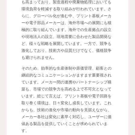
も高まっており、製造過程や廃棄物処理においても
環境負荷を軽減する取り組みが行われています。さ
らに、グローバル化が進む中、プリント基板メーカ
ーや電子部品メーカーは、海外市場への展開にも積
極的に取り組んでいます。海外での生産拠点の設立
や現地法人の設立、現地需要に合わせた製品開発な
ど、様々な戦略を展開しています。一方で、競争も
激化しており、技術力や品質だけでなく、価格競争
も避けられません。
そのため、効率的な生産体制や原価管理、顧客との
継続的なコミュニケーションがますます重要視され
ています。メーカー間の連携やパートナーシップ構
築も、市場での競争力を高める上で不可欠となって
います。総じて言えば、プリント基板や電子回路を
取り巻く環境は、日々変化し成長しています。これ
からも、技術の進化や市場の動向を見据えながら、
メーカー各社は変化に素早く対応し、ユーザーに価
値ある製品を提供していくことが求められていま
す。