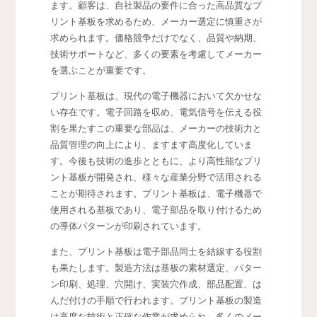
ます。顧客は、自社製品の要件に合った高品質なプ
リント基板を求めるため、メーカー選定に慎重さが
求められます。価格競争だけでなく、品質や納期、
技術サポートなど、多くの要素を考慮してメーカー
を選ぶことが重要です。
プリント基板は、現代の電子機器において欠かせな
い存在です。電子回路を収め、電気信号を伝える役
割を果たすこの重要な部品は、メーカーの技術力と
品質管理の向上により、ますます高度化していま
す。今後も技術の進歩とともに、より高性能なプリ
ント基板が開発され、様々な産業分野で活用される
ことが期待されます。プリント基板は、電子機器で
使用される基板であり、電子部品を取り付けるため
の導体パターンが印刷されています。
また、プリント基板は電子部品同士を結線する役割
も果たします。製造方法は基板の素材選定、パター
ン印刷、処理、穴開け、実装穴作成、部品配置、は
んだ付けの手順で行われます。プリント基板の製造
は高度な技術と正確な作業が求められ、多くのメー