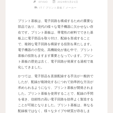
EFISIO
2024年5月21日
/
/
IT
プリント基板
メーカー
プリント基板は、電子回路を構成するための重要な
部品であり、現代の様々な電子機器に欠かせない存
在です。
プリント基板は、導電性の材料でできた基
板上に電子部品を取り付け、配線を形成すること
で、複雑な電子回路を構築する役割を果たします。
電子機器の小型化、高機能化が進む中で、プリント
基板の役割もますます重要となっています。プリン
ト基板の歴史は古く、電子回路が発展する過程で進
化してきました。
かつては、電子部品を直接配線する手法が一般的で
したが、配線が複雑化するにつれて効率的な方法が
求められるようになり、プリント基板が開発されま
した。プリント基板を使用することで、配線の手間
を省き、信頼性の高い電子回路を効率よく製造する
ことが可能となりました。プリント基板は、単なる
配線板ではなく、様々なタイプや材質が存在しま