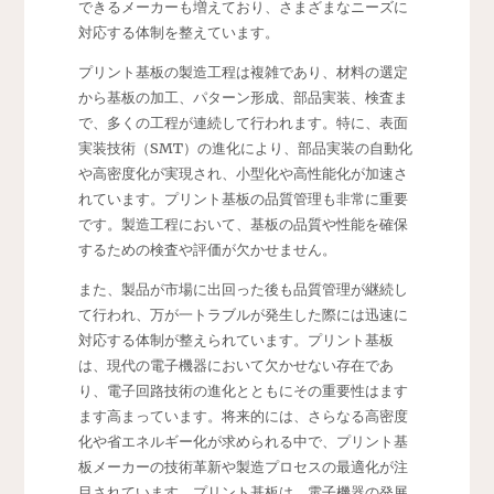
できるメーカーも増えており、さまざまなニーズに
対応する体制を整えています。
プリント基板の製造工程は複雑であり、材料の選定
から基板の加工、パターン形成、部品実装、検査ま
で、多くの工程が連続して行われます。特に、表面
実装技術（SMT）の進化により、部品実装の自動化
や高密度化が実現され、小型化や高性能化が加速さ
れています。プリント基板の品質管理も非常に重要
です。製造工程において、基板の品質や性能を確保
するための検査や評価が欠かせません。
また、製品が市場に出回った後も品質管理が継続し
て行われ、万が一トラブルが発生した際には迅速に
対応する体制が整えられています。プリント基板
は、現代の電子機器において欠かせない存在であ
り、電子回路技術の進化とともにその重要性はます
ます高まっています。将来的には、さらなる高密度
化や省エネルギー化が求められる中で、プリント基
板メーカーの技術革新や製造プロセスの最適化が注
目されています。プリント基板は、電子機器の発展