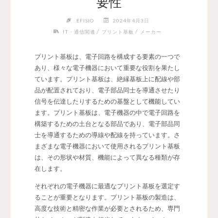
要性
EFISIO
2024年4月3日
/
/
IT・通信関連
プリント基板
メーカー
プリント基板は、電子回路を構成する要素の一つで
あり、様々な電子機器において重要な役割を果たし
ています。
プリント基板は、絶縁基板上に配線や部
品が配置されており、電子部品同士を導通させたり
信号を伝達したりするための基盤として機能してい
ます。プリント基板は、電子機器の中で電子回路を
構築するための土台となる部品であり、電子部品同
士を導通するための導線や配線を持っています。さ
まざまな電子機器において使用されるプリント基板
は、その形状や材質、機能によって異なる種類が存
在します。
それぞれの電子機器に最適なプリント基板を選定す
ることが重要となります。プリント基板の製造は、
高度な技術と精密な作業が必要とされるため、専門