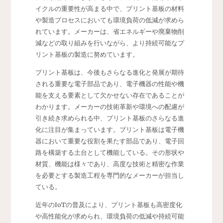
イクルの重要性が高まる中で、プリント基板の材料
や製造プロセスにおいても環境負荷の低減が求めら
れています。メーカーは、省エネルギーや廃棄物削
減などの取り組みを行いながら、より持続可能なプ
リント基板の製造に努めています。
プリント基板は、今後もさらなる進化と発展が期待
される重要な電子部品であり、電子機器の性能や機
能を支える要素として欠かせない存在であることが
わかります。メーカーの技術革新や環境への配慮が
引き続き求められる中、プリント基板のさらなる進
化に注目が集まっています。プリント基板は電子機
器において重要な役割を果たす部品であり、電子回
路を構築する土台として機能している。その形状や
材質、機能は様々であり、高度な技術と精密な作業
を必要とする製造工程を専門的なメーカーが担当し
ている。
近年のIoTの普及により、プリント基板も高密度化
や高性能化が求められ、環境負荷の低減や持続可能