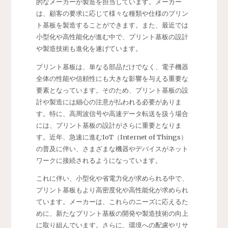
的なメーカーが製造を担当しています。メーカー
は、顧客の要求に応じて様々な種類や仕様のプリン
ト基板を製造することができます。また、最近では
小型化や高性能化が進む中で、プリント基板の設計
や製造技術も進化を遂げています。
プリント基板は、単なる部品だけでなく、電子機器
全体の性能や信頼性にも大きな影響を与える重要な
要素となっています。そのため、プリント基板の設
計や製造には細心の注意が払われる必要がありま
す。特に、高周波信号や高速データ転送を扱う場合
には、プリント基板の設計がさらに重要となりま
す。近年、急速に進むIoT（Internet of Things）
の普及に伴い、さまざまな機器やデバイスがネット
ワークに接続されるようになっています。
これに伴い、小型化や省電力化が求められる中で、
プリント基板もより高密度化や高性能化が求められ
ています。メーカーは、これらのニーズに応えるた
めに、新たなプリント基板の開発や製造技術の向上
に取り組んでいます。さらに、環境への配慮やリサ