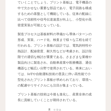
ていくことでしょう。プリント基板は、電子機器の
中で欠かせない重要な部品であり、電子回路を構成
するための基盤として機能している。従来の配線に
比べて信頼性や信号伝達速度が向上し、小型化や高
密度実装が可能となっている。
製造プロセスは基板材料の準備から導体パターンの
形成、実装、ハード化、検査まで様々な工程を経て
行われる。プリント基板の設計では、電気的特性や
熱設計、配線密度、耐久性などが考慮され、設計段
階での適切な検討が重要である。さまざまな業種や
製品向けに製造され、自動車産業や医療機器、通信
機器など幅広い分野で使用されている。将来におい
ては、IoTや自動運転技術の普及に伴い高性能で小
型化されたプリント基板が求められており、環境へ
の配慮やリサイクルにも注目が集まっている。
プリント基板の技術は今後も進化し、産業全体の成
長に貢献していくことが期待されている。
半導体