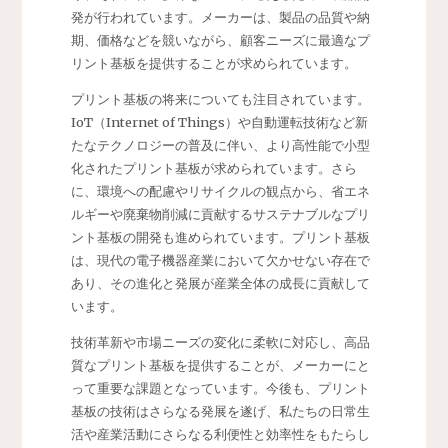
発が行われています。メーカーは、製品の品質や納
期、価格などを競いながら、顧客ニーズに最適なプ
リント基板を提供することが求められています。
プリント基板の将来についても注目されています。
IoT（Internet of Things）や自動運転技術など新
たなテクノロジーの普及に伴い、より高性能で小型
化されたプリント基板が求められています。さら
に、環境への配慮やリサイクルの観点から、省エネ
ルギーや廃棄物削減に貢献するサステナブルなプリ
ント基板の開発も進められています。プリント基板
は、現代の電子機器産業において欠かせない存在で
あり、その進化と発展が産業全体の成長に貢献して
います。
技術革新や市場ニーズの変化に柔軟に対応し、高品
質なプリント基板を提供することが、メーカーにと
って重要な課題となっています。今後も、プリント
基板の技術はさらなる発展を遂げ、私たちの日常生
活や産業活動にさらなる利便性と効率性をもたらし