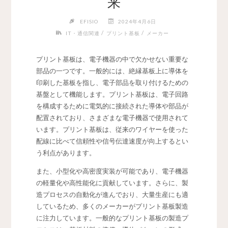
来
EFISIO
2024年4月6日
/
/
IT・通信関連
プリント基板
メーカー
プリント基板は、電子機器の中で欠かせない重要な
部品の一つです。
一般的には、絶縁基板上に導体を
印刷した基板を指し、電子部品を取り付けるための
基盤として機能します。プリント基板は、電子回路
を構成するために電気的に接続された導体や部品が
配置されており、さまざまな電子機器で使用されて
います。プリント基板は、従来のワイヤーを使った
配線に比べて信頼性や信号伝達速度が向上するとい
う利点があります。
また、小型化や高密度実装が可能であり、電子機器
の軽量化や高性能化に貢献しています。さらに、製
造プロセスの自動化が進んでおり、大量生産にも適
しているため、多くのメーカーがプリント基板製造
に注力しています。一般的なプリント基板の製造プ