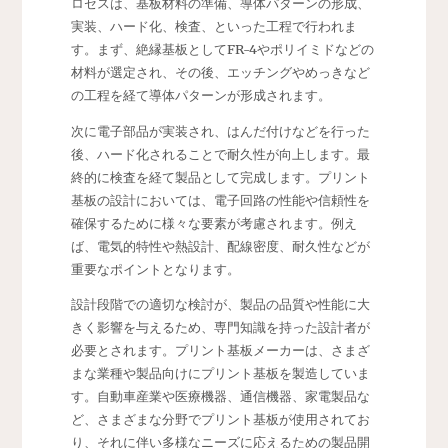
ロセスは、基板材料の準備、導体パターンの形成、
実装、ハード化、検査、といった工程で行われま
す。まず、絶縁基板としてFR-4やポリイミドなどの
材料が選定され、その後、エッチングやめっきなど
の工程を経て導体パターンが形成されます。
次に電子部品が実装され、はんだ付けなどを行った
後、ハード化されることで耐久性が向上します。最
終的に検査を経て製品として完成します。プリント
基板の設計においては、電子回路の性能や信頼性を
確保するために様々な要素が考慮されます。例え
ば、電気的特性や熱設計、配線密度、耐久性などが
重要なポイントとなります。
設計段階での適切な検討が、製品の品質や性能に大
きく影響を与えるため、専門知識を持った設計者が
必要とされます。プリント基板メーカーは、さまざ
まな業種や製品向けにプリント基板を製造していま
す。自動車産業や医療機器、通信機器、家電製品な
ど、さまざまな分野でプリント基板が使用されてお
り、それに伴い多様なニーズに応えるための製品開