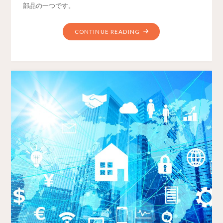
部品の一つです。
CONTINUE READING