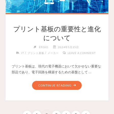
プリント基板の重要性と進化
について
EFISIO
2024年5月15日
/
/
IT
プリント基板
メーカー
LEAVE A COMMENT
プリント基板は、現代の電子機器において欠かせない重要な
部品であり、電子回路を構築するための基盤として …
CONTINUE READING