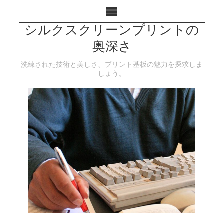
シルクスクリーンプリントの
奥深さ
洗練された技術と美しさ、プリント基板の魅力を探求しま
しょう。