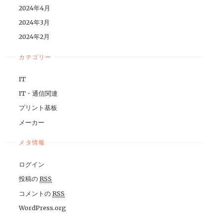
2024年4月
2024年3月
2024年2月
カテゴリー
IT
IT・通信関連
プリント基板
メーカー
メタ情報
ログイン
投稿の
RSS
コメントの
RSS
WordPress.org