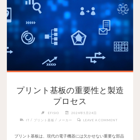
プリント基板の重要性と製造
プロセス
EFISIO
2024年5月24日
/
/
IT
プリント基板
メーカー
LEAVE A COMMENT
プリント基板は、現代の電子機器には欠かせない重要な部品